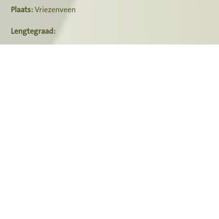
Plaats:
Vriezenveen
Lengtegraad:
Breedtegraad:
Map
Satellite