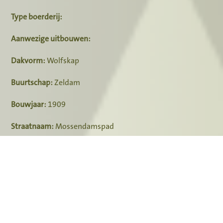
Type boerderij:
Aanwezige uitbouwen:
Dakvorm:
Wolfskap
Buurtschap:
Zeldam
Bouwjaar:
1909
Straatnaam:
Mossendamspad
Huisnummer:
4
Postcode:
7472DH
Plaats:
Goor
Lengtegraad: