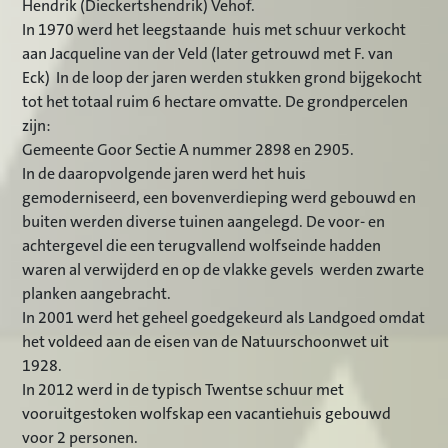
Hendrik (Dieckertshendrik) Vehof.
In 1970 werd het leegstaande huis met schuur verkocht
aan Jacqueline van der Veld (later getrouwd met F. van
Eck) In de loop der jaren werden stukken grond bijgekocht
tot het totaal ruim 6 hectare omvatte. De grondpercelen
zijn:
Gemeente Goor Sectie A nummer 2898 en 2905.
In de daaropvolgende jaren werd het huis
gemoderniseerd, een bovenverdieping werd gebouwd en
buiten werden diverse tuinen aangelegd. De voor- en
achtergevel die een terugvallend wolfseinde hadden
waren al verwijderd en op de vlakke gevels werden zwarte
planken aangebracht.
In 2001 werd het geheel goedgekeurd als Landgoed omdat
het voldeed aan de eisen van de Natuurschoonwet uit
1928.
In 2012 werd in de typisch Twentse schuur met
vooruitgestoken wolfskap een vacantiehuis gebouwd
voor 2 personen.