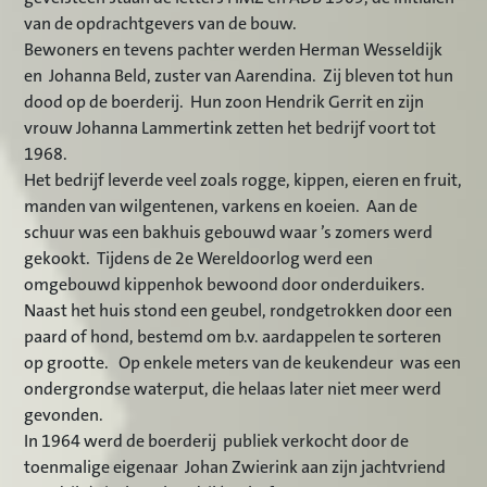
van de opdrachtgevers van de bouw.
Bewoners en tevens pachter werden Herman Wesseldijk
en Johanna Beld, zuster van Aarendina. Zij bleven tot hun
dood op de boerderij. Hun zoon Hendrik Gerrit en zijn
vrouw Johanna Lammertink zetten het bedrijf voort tot
1968.
Het bedrijf leverde veel zoals rogge, kippen, eieren en fruit,
manden van wilgentenen, varkens en koeien. Aan de
schuur was een bakhuis gebouwd waar ’s zomers werd
gekookt. Tijdens de 2e Wereldoorlog werd een
omgebouwd kippenhok bewoond door onderduikers.
Naast het huis stond een geubel, rondgetrokken door een
paard of hond, bestemd om b.v. aardappelen te sorteren
op grootte. Op enkele meters van de keukendeur was een
ondergrondse waterput, die helaas l
ater niet meer werd
gevonden.
In 1964 werd de boerderij publiek verkocht door de
toenmalige eigenaar Johan Zwierink aan zijn jachtvriend