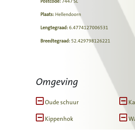
Postcode:
7447 SL
Plaats:
Hellendoorn
Lengtegraad:
6.4774127006531
Breedtegraad:
52.429798126221
Omgeving
Oude schuur
Ka
Kippenhok
Wa