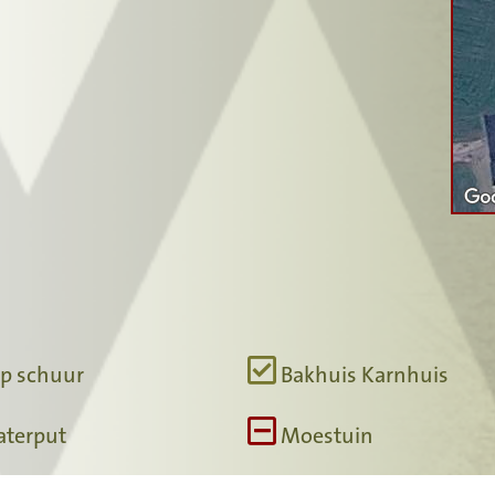
p schuur
Bakhuis Karnhuis
terput
Moestuin