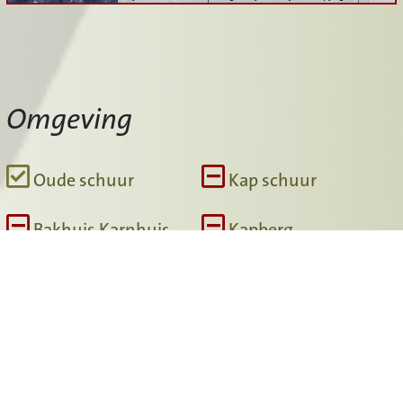
Omgeving
Oude schuur
Kap schuur
Bakhuis Karnhuis
Kapberg
Kippenhok
Waterput
Moestuin
Siertuin
Boomgaard
Haag