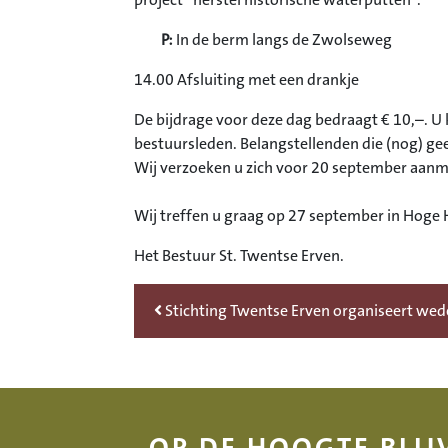
project “herstel historische waterputten”.
P:
In de berm langs de Zwolseweg
14.00 Afsluiting met een drankje
De bijdrage voor deze dag bedraagt € 10,–. U
bestuursleden. Belangstellenden die (nog) ge
Wij verzoeken u zich voor 20 september aanm
Wij treffen u graag op 27 september in Hoge 
Het Bestuur St. Twentse Erven.
Bericht Navigatie
Stichting Twentse Erven organiseert wed